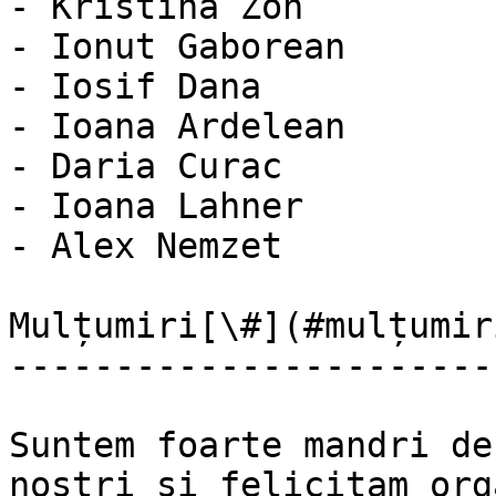
- Kristina Zon

- Ionut Gaborean

- Iosif Dana

- Ioana Ardelean

- Daria Curac

- Ioana Lahner

- Alex Nemzet

Mulțumiri[\#](#mulțumir
-----------------------
Suntem foarte mandri de
noștri și felicitam org