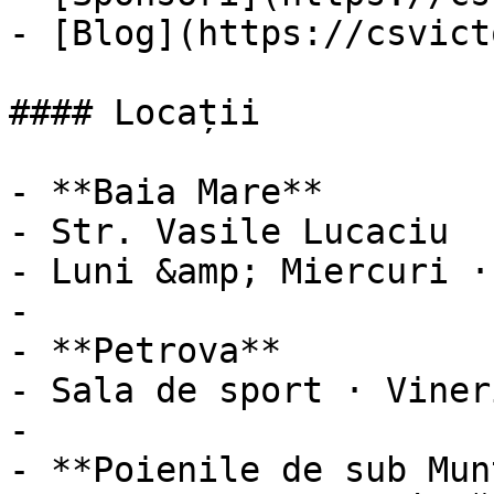
- [Blog](https://csvict
#### Locații

- **Baia Mare**

- Str. Vasile Lucaciu

- Luni &amp; Miercuri ·
- 

- **Petrova**

- Sala de sport · Viner
- 

- **Poienile de sub Munt