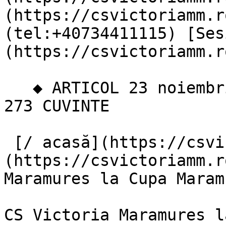
(https://csvictoriamm.r
(tel:+40734411115) [Ses
(https://csvictoriamm.r
   ◆ ARTICOL 23 noiembrie 2025 · CS VICTORIA MM 
273 CUVINTE 

 [/ acasă](https://csvictoriamm.ro) → [/ blog]
(https://csvictoriamm.r
Maramures la Cupa Maram
CS Victoria Maramures l