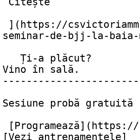
 Citește 

 ](https://csvictoriamm.ro/blog/arta-controlului-
seminar-de-bjj-la-baia-
   Ți-a plăcut?

Vino în sală.

------------------------
Sesiune probă gratuită 
 [Programează](https://csvictoriamm.ro/contact) 
[Vezi antrenamentele]