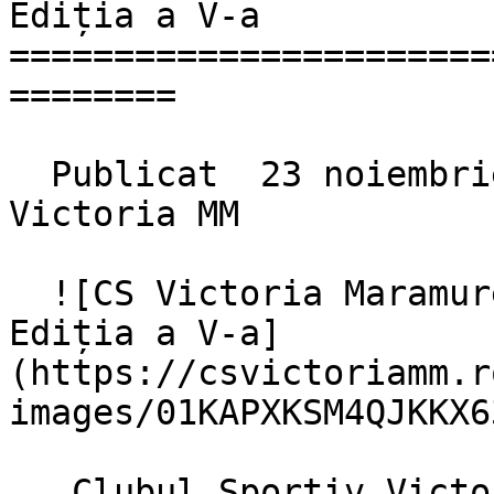
Ediția a V-a

=======================
========

  Publicat  23 noiembrie 2025    Autor  CS 
Victoria MM    

  ![CS Victoria Maramures la Cupa Maramureșului - 
Ediția a V-a]
(https://csvictoriamm.r
images/01KAPXKSM4QJKKX6
   Clubul Sportiv Victoria Maramureș a participat 