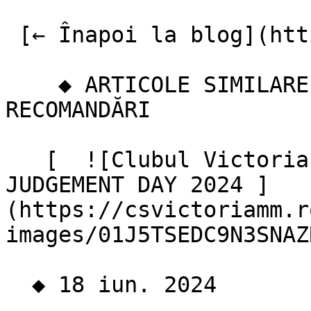
 [← Înapoi la blog](https://csvictoriamm.ro/blog) 

    ◆ ARTICOLE SIMILARE CONTINUĂ LECTURA 3 
RECOMANDĂRI 

   [  ![Clubul Victoria Maramureș la GRAND PRIX 
JUDGEMENT DAY 2024 ]
(https://csvictoriamm.r
images/01J5TSEDC9N3SNAZ
  ◆ 18 iun. 2024  
