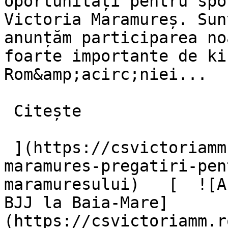
oportunități pentru spo
Victoria Maramureș. Sun
anunțăm participarea no
foarte importante de ki
Rom&amp;acirc;niei...

 Citește 

 ](https://csvictoriamm.ro/blog/cs-victoria-
maramures-pregatiri-pen
maramuresului)   [  ![A
BJJ la Baia-Mare]
(https://csvictoriamm.r